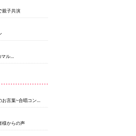
で親子共演
ン
のマル...
お言葉~合唱コン...
者様からの声