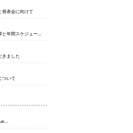
と発表会に向けて
と年間スケジュー...
だきました
について
e...