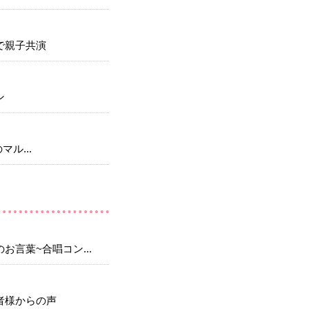
で親子共演
ン
のマル...
お言葉~合唱コン...
者様からの声