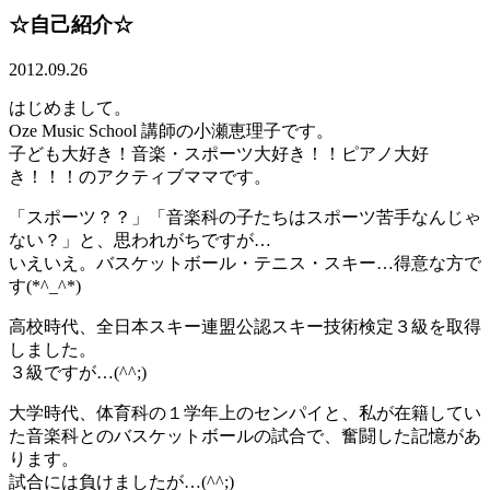
☆自己紹介☆
2012.09.26
はじめまして。
Oze Music School 講師の小瀬恵理子です。
子ども大好き！音楽・スポーツ大好き！！ピアノ大好
き！！！のアクティブママです。
「スポーツ？？」「音楽科の子たちはスポーツ苦手なんじゃ
ない？」と、思われがちですが…
いえいえ。バスケットボール・テニス・スキー…得意な方で
す(*^_^*)
高校時代、全日本スキー連盟公認スキー技術検定３級を取得
しました。
３級ですが…(^^;)
大学時代、体育科の１学年上のセンパイと、私が在籍してい
た音楽科とのバスケットボールの試合で、奮闘した記憶があ
ります。
試合には負けましたが…(^^;)