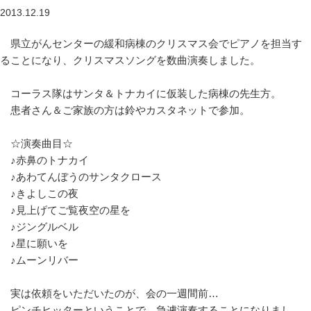
2013.12.19
県立がんセンターの緩和病棟のクリスマス会でピアノを担当す
ることになり、クリスマスソングを数曲演奏しました。
コーラス隊はサンタ＆トナカイに仮装した病棟の先生方。
患者さん＆ご家族の方は鈴やカスタネットで参加。
☆演奏曲目☆
♪赤鼻のトナカイ
♪あわてんぼうのサンタクロース
♪きよしこの夜
♪見上げてご覧夜空の星を
♪ジングルベル
♪星に願いを
♪ムーンリバー
実は依頼をいただいたのが、会の一週間前…
ピンチヒッターということで、急遽演奏することになりまし